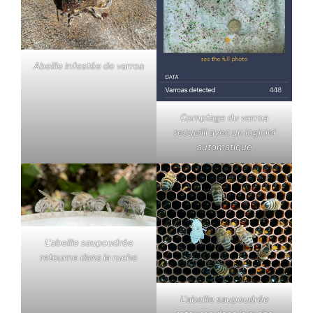
Abeille infestée de varroa
Comptage du varroa
recueilli avec un logiciel
automatique
L’abeille saupoudrée
retourne dans la ruche
L’abeille saupoudrée