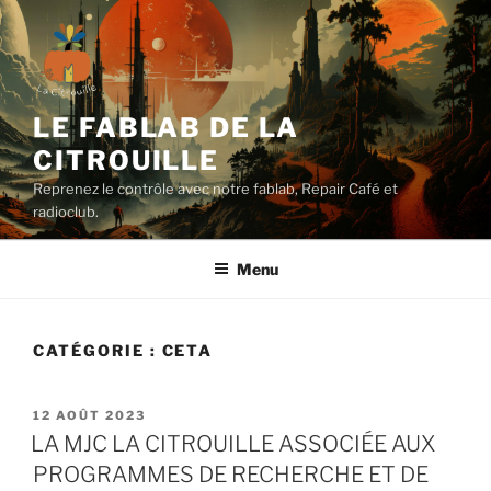
Aller
au
contenu
principal
LE FABLAB DE LA
CITROUILLE
Reprenez le contrôle avec notre fablab, Repair Café et
radioclub.
Menu
CATÉGORIE :
CETA
PUBLIÉ
12 AOÛT 2023
LE
LA MJC LA CITROUILLE ASSOCIÉE AUX
PROGRAMMES DE RECHERCHE ET DE