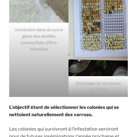
Immersion dans du sucre
glace des abeilles
susceptibles d’être
infestées
Comptage du varroa sur
les larves
L’objectif étant de sélectionner les colonies qui se
nettoient naturellement des varroas.
Les colonies qui survivront à l’infestation serviront
pour de futures inséminations l’année prochaine et