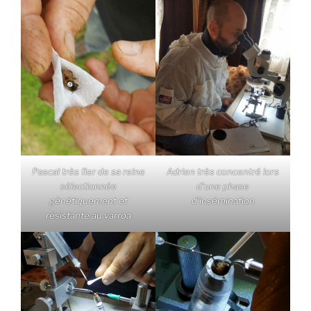
Pascal très fier de sa reine
Adrien très concentré lors
sélectionnée
d’une phase
génétiquement et
d’insémination
résistante au varroa