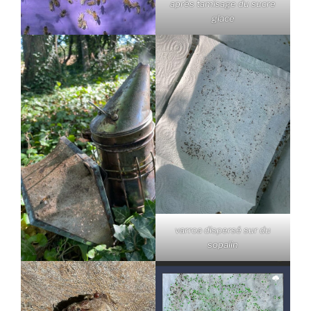
après tamisage du sucre
glace
varroa dispersé sur du
sopalin