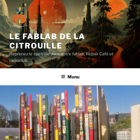
Aller
au
contenu
principal
LE FABLAB DE LA
CITROUILLE
Reprenez le contrôle avec notre fablab, Repair Café et
radioclub.
Menu