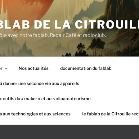
BLAB DE LA CITROUIL
le avec notre fablab, Repair Café et radioclub.
er
Nos actualités
documentation du fablab
à donner une seconde vie aux appareils
 outils du « maker » et au radioamateurisme
tes aux technologies et aux sciences
le fablab de la Citrouille rec