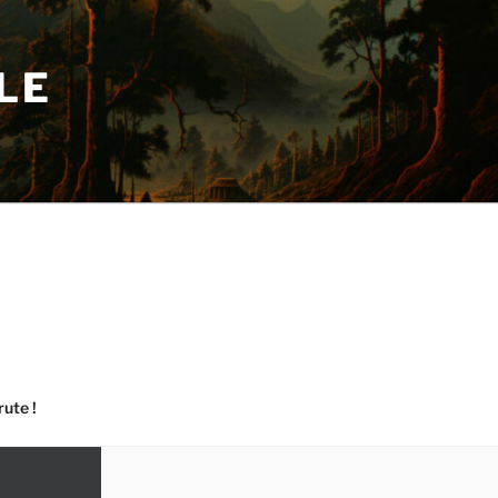
LE
rute !