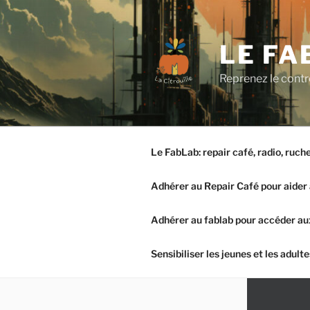
Aller
au
contenu
LE FA
principal
Reprenez le contrô
Le FabLab: repair café, radio, ruch
Adhérer au Repair Café pour aider 
Adhérer au fablab pour accéder aux
Sensibiliser les jeunes et les adul