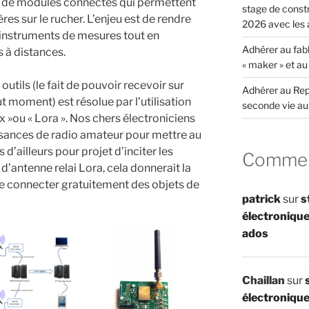
ce de modules connectés qui permettent
stage de constr
es sur le rucher. L’enjeu est de rendre
2026 avec les 
nstruments de mesures tout en
Adhérer au fabl
s à distances.
« maker » et a
utils (le fait de pouvoir recevoir sur
Adhérer au Rep
 moment) est résolue par l’utilisation
seconde vie au
x »ou « Lora ». Nos chers électroniciens
issances de radio amateur pour mettre au
d’ailleurs pour projet d’inciter les
Comment
d’antenne relai Lora, cela donnerait la
 de connecter gratuitement des objets de
patrick
sur
s
électronique
ados
Chaillan
sur
électronique