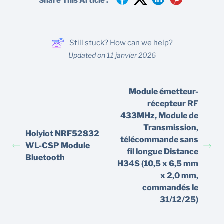
Share This Article :
Still stuck? How can we help?
Updated on 11 janvier 2026
Module émetteur-
récepteur RF
433MHz, Module de
Transmission,
Holyiot NRF52832
télécommande sans
WL-CSP Module
fil longue Distance
Bluetooth
H34S (10,5 x 6,5 mm
x 2,0 mm,
commandés le
31/12/25)